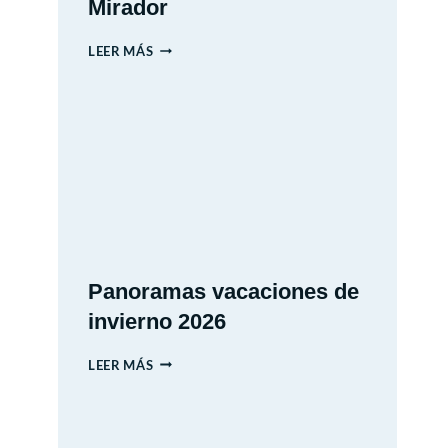
Mirador
MIM
LEER MÁS
–
MUSEO
INTERACTIVO
MIRADOR
Panoramas vacaciones de
invierno 2026
PANORAMAS
LEER MÁS
VACACIONES
DE
INVIERNO