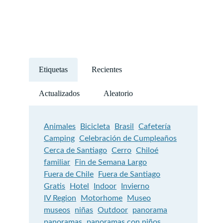
Etiquetas
Recientes
Actualizados
Aleatorio
Animales
Bicicleta
Brasil
Cafetería
Camping
Celebración de Cumpleaños
Cerca de Santiago
Cerro
Chiloé
familiar
Fin de Semana Largo
Fuera de Chile
Fuera de Santiago
Gratis
Hotel
Indoor
Invierno
IV Region
Motorhome
Museo
museos
niñas
Outdoor
panorama
panoramas
panoramas con niños