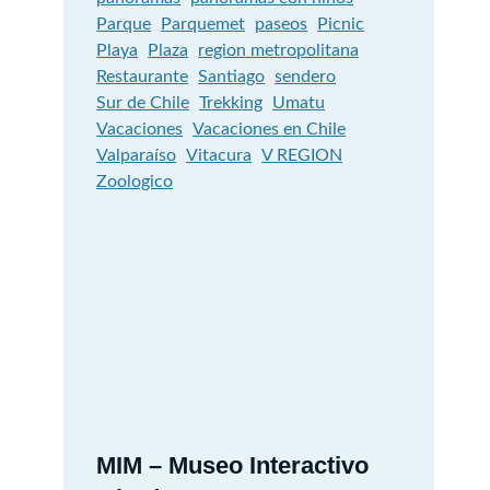
Parque
Parquemet
paseos
Picnic
Playa
Plaza
region metropolitana
Restaurante
Santiago
sendero
Sur de Chile
Trekking
Umatu
Vacaciones
Vacaciones en Chile
Valparaíso
Vitacura
V REGION
Zoologico
MIM – Museo Interactivo