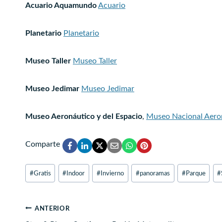
Acuario Aquamundo
Acuario
Planetario
Planetario
Museo Taller
Museo Taller
Museo Jedimar
Museo Jedimar
Museo Aeronáutico y del Espacio
,
Museo Nacional Aeron
Comparte
Etiquetas
#
Gratis
#
Indoor
#
Invierno
#
panoramas
#
Parque
#
de
la
entrada:
Navegación
ANTERIOR