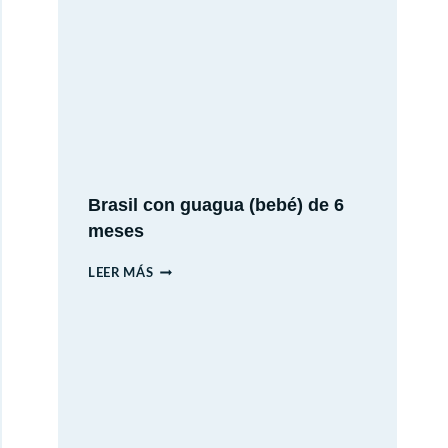
ESPAÑA
EN
AUTO:
12
DÍAS
DE
HISTORIA,
CULTURA
Brasil con guagua (bebé) de 6
Y
meses
PAISAJES
BRASIL
LEER MÁS
CON
GUAGUA
(BEBÉ)
DE
6
MESES