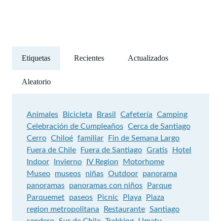
Etiquetas
Recientes
Actualizados
Aleatorio
Animales
Bicicleta
Brasil
Cafetería
Camping
Celebración de Cumpleaños
Cerca de Santiago
Cerro
Chiloé
familiar
Fin de Semana Largo
Fuera de Chile
Fuera de Santiago
Gratis
Hotel
Indoor
Invierno
IV Region
Motorhome
Museo
museos
niñas
Outdoor
panorama
panoramas
panoramas con niños
Parque
Parquemet
paseos
Picnic
Playa
Plaza
region metropolitana
Restaurante
Santiago
sendero
Sur de Chile
Trekking
Umatu