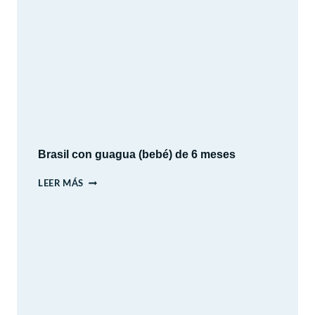
EN
AUTO:
12
DÍAS
DE
HISTORIA,
CULTURA
Y
PAISAJES
Brasil con guagua (bebé) de 6 meses
BRASIL
LEER MÁS
CON
GUAGUA
(BEBÉ)
DE
6
MESES