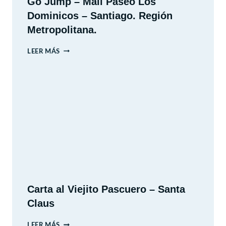
Go Jump – Mall Paseo Los
Dominicos – Santiago. Región
Metropolitana.
GO
LEER MÁS
JUMP
–
MALL
PASEO
LOS
DOMINICOS
–
SANTIAGO.
REGIÓN
METROPOLITANA.
Carta al Viejito Pascuero – Santa
Claus
CARTA
LEER MÁS