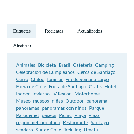
Etiquetas
Recientes
Actualizados
Aleatorio
Animales
Bicicleta
Brasil
Cafetería
Camping
Celebración de Cumpleaños
Cerca de Santiago
Cerro
Chiloé
familiar
Fin de Semana Largo
Fuera de Chile
Fuera de Santiago
Gratis
Hotel
Indoor
Invierno
IV Region
Motorhome
Museo
museos
niñas
Outdoor
panorama
panoramas
panoramas con niños
Parque
Parquemet
paseos
Picnic
Playa
Plaza
region metropolitana
Restaurante
Santiago
sendero
Sur de Chile
Trekking
Umatu