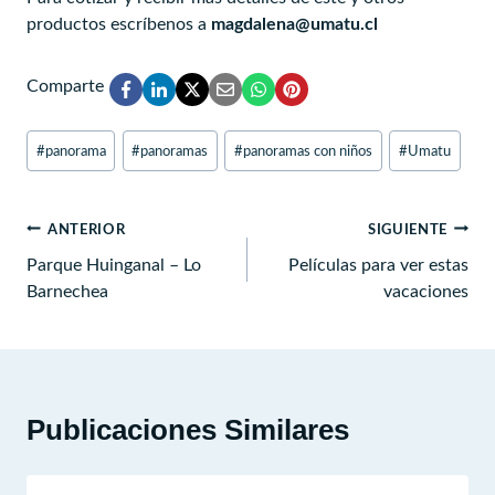
productos escríbenos a
magdalena@umatu.cl
Comparte
Etiquetas
#
panorama
#
panoramas
#
panoramas con niños
#
Umatu
de
la
entrada:
Navegación
ANTERIOR
SIGUIENTE
de
Parque Huinganal – Lo
Películas para ver estas
Barnechea
vacaciones
entradas
Publicaciones Similares