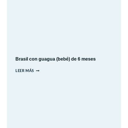
EN
AUTO:
12
DÍAS
DE
HISTORIA,
CULTURA
Y
PAISAJES
Brasil con guagua (bebé) de 6 meses
BRASIL
LEER MÁS
CON
GUAGUA
(BEBÉ)
DE
6
MESES