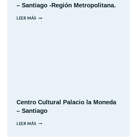
– Santiago -Región Metropolitana.
MUSEO
LEER MÁS
NACIONAL
DE
HISTORIA
NATURAL
–
SANTIAGO
-
REGIÓN
METROPOLITANA.
Centro Cultural Palacio la Moneda
– Santiago
CENTRO
LEER MÁS
CULTURAL