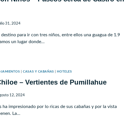
IF
ulio 31, 2024
estino para ir con tres niños, entre ellos una guagua de 1.9
íamos un lugar donde…
LOE
N
OS
OJAMIENTOS
|
CASAS Y CABAÑAS
|
HOTELES
hiloe – Vertientes de Pumillahue
EOS
CA
gosto 12, 2024
TRO
s ha impresionado por lo ricas de sus cabañas y por la vista
ienen. La…
ILIA
GE