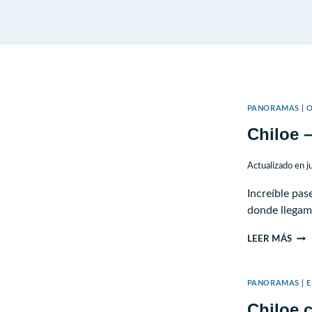
PANORAMAS
|
Chiloe –
Actualizado en
j
Increíble pas
donde llegam
CHI
LEER MÁS
–
ISL
PANORAMAS
|
E
LEM
Chiloe 
–