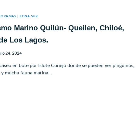
LOE
NORAMAS
|
ZONA SUR
TIENTES
smo Marino Quilún- Queilen, Chiloé,
ILLAHUE
de Los Lagos.
ulio 24, 2024
paseo en bote por Islote Conejo donde se pueden ver pingüinos,
es y mucha fauna marina…
TURISMO
INO
LÚN-
ILEN,
LOÉ,
IÓN