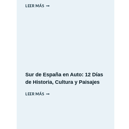
PANORAMAS
LEER MÁS
VACACIONES
DE
INVIERNO
2026
Sur de España en Auto: 12 Días
de Historia, Cultura y Paisajes
SUR
LEER MÁS
DE
ESPAÑA
EN
AUTO:
12