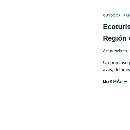
CHI
–
OUTDOOR
|
PA
VER
Ecoturi
DE
PUM
Región 
Actualizado en
j
Un precioso 
aves, delfin
ECO
LEER MÁS
MAR
QUI
QUE
CHI
REG
DE
LOS