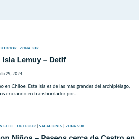
OUTDOOR
|
ZONA SUR
 Isla Lemuy – Detif
ulio 29, 2024
eo en Chiloe. Esta isla es de las más grandes del archipiélago,
os cruzando en transbordador por…
LOE
A
N CHILE
|
OUTDOOR
|
VACACIONES
|
ZONA SUR
UY
con Niños – Paseos cerca de Castro en