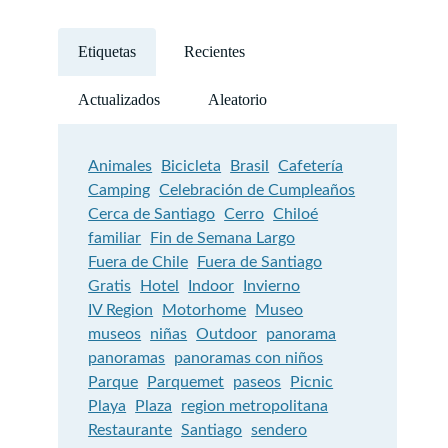
Etiquetas
Recientes
Actualizados
Aleatorio
Animales
Bicicleta
Brasil
Cafetería
Camping
Celebración de Cumpleaños
Cerca de Santiago
Cerro
Chiloé
familiar
Fin de Semana Largo
Fuera de Chile
Fuera de Santiago
Gratis
Hotel
Indoor
Invierno
IV Region
Motorhome
Museo
museos
niñas
Outdoor
panorama
panoramas
panoramas con niños
Parque
Parquemet
paseos
Picnic
Playa
Plaza
region metropolitana
Restaurante
Santiago
sendero