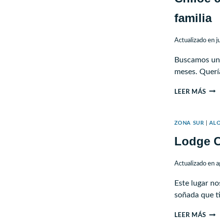
DET
familia
Actualizado en
j
Buscamos un d
meses. Quer
CHI
LEER MÁS
CO
NIÑ
ZONA SUR
|
AL
–
Lodge C
PAS
CER
DE
Actualizado en
a
CAS
Este lugar no
EN
soñada que t
FAM
LOD
LEER MÁS