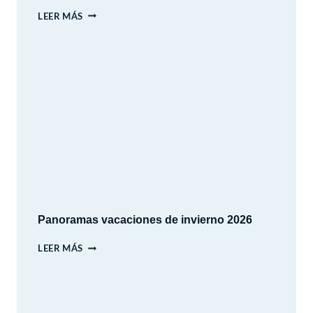
PARQUE
LEER MÁS
ARAUCANO
–
LAS
CONDES
–
SANTIAGO
Panoramas vacaciones de invierno 2026
PANORAMAS
LEER MÁS
VACACIONES
DE
INVIERNO