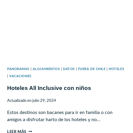
REGIÓN
DE
LOS
LAGOS
PANORAMAS
|
ALOJAMIENTOS
|
DATOS
|
FUERA DE CHILE
|
HOTELES
|
VACACIONES
Hoteles All Inclusive con niños
Actualizado en
julio 29, 2024
Estos destinos son bacanes para ir en familia o con
amigos a disfrutar harto de los hoteles y no…
HOTELES
LEER MÁS