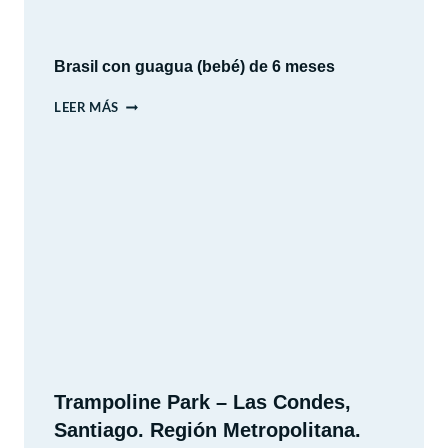
CULTURA
Y
PAISAJES
Brasil con guagua (bebé) de 6 meses
BRASIL
LEER MÁS
CON
GUAGUA
(BEBÉ)
DE
6
MESES
Trampoline Park – Las Condes,
Santiago. Región Metropolitana.