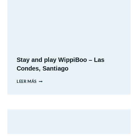
DE
VALPARAÍSO
Stay and play WippiBoo – Las
Condes, Santiago
STAY
LEER MÁS
AND
PLAY
WIPPIBOO
–
LAS
CONDES,
SANTIAGO