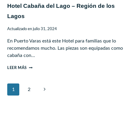
Hotel Cabaña del Lago – Región de los
Lagos
Actualizado en
julio 31, 2024
En Puerto Varas está este Hotel para familias que lo
recomendamos mucho. Las piezas son equipadas como
cabaña con…
HOTEL
LEER MÁS
CABAÑA
DEL
Navegación
Siguiente
1
LAGO
2
de
–
página
REGIÓN
página
DE
LOS
LAGOS