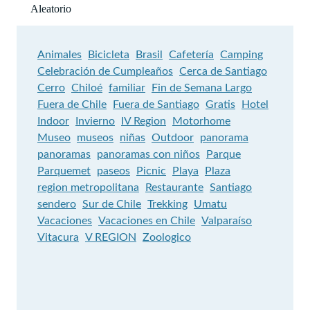
Aleatorio
Animales
Bicicleta
Brasil
Cafetería
Camping
Celebración de Cumpleaños
Cerca de Santiago
Cerro
Chiloé
familiar
Fin de Semana Largo
Fuera de Chile
Fuera de Santiago
Gratis
Hotel
Indoor
Invierno
IV Region
Motorhome
Museo
museos
niñas
Outdoor
panorama
panoramas
panoramas con niños
Parque
Parquemet
paseos
Picnic
Playa
Plaza
region metropolitana
Restaurante
Santiago
sendero
Sur de Chile
Trekking
Umatu
Vacaciones
Vacaciones en Chile
Valparaíso
Vitacura
V REGION
Zoologico