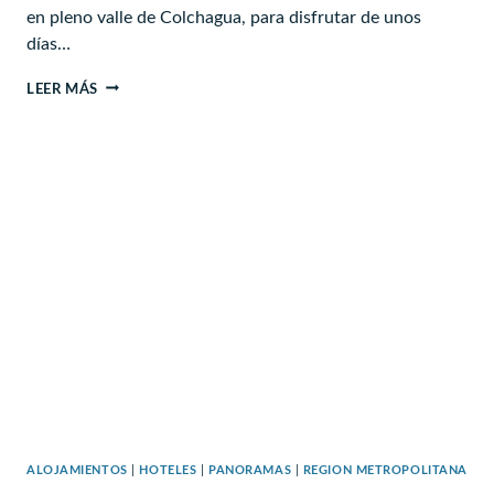
en pleno valle de Colchagua, para disfrutar de unos
días…
HOTEL
LEER MÁS
CASA
DE
CAMPO
–
VALLE
DE
COLCHAGUA
ALOJAMIENTOS
|
HOTELES
|
PANORAMAS
|
REGION METROPOLITANA