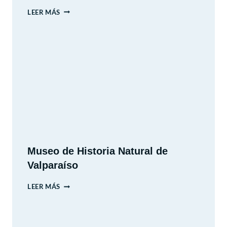
TRAMPOLINE
LEER MÁS
PARK
–
LAS
CONDES,
SANTIAGO.
REGIÓN
METROPOLITANA.
Museo de Historia Natural de
Valparaíso
MUSEO
LEER MÁS
DE
HISTORIA
NATURAL