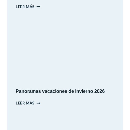
PARQUE
LEER MÁS
ARAUCANO
–
LAS
CONDES
–
SANTIAGO
Panoramas vacaciones de invierno 2026
PANORAMAS
LEER MÁS
VACACIONES
DE
INVIERNO