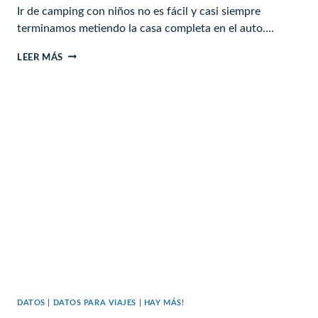
Ir de camping con niños no es fácil y casi siempre
terminamos metiendo la casa completa en el auto….
INFALTABLES
LEER MÁS
Y
TIPS
DE
CAMPING
CON
NIÑOS
DATOS
|
DATOS PARA VIAJES
|
HAY MÁS!