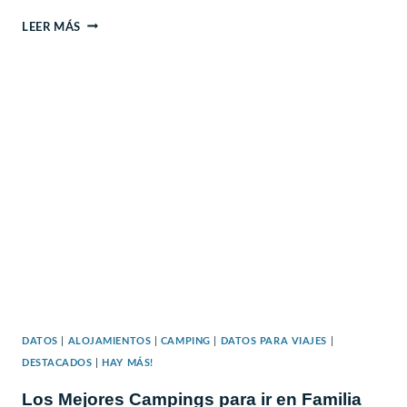
DOCUMENTOS
LEER MÁS
NECESARIOS
PARA
VIAJAR
CON
NIÑOS
DENTRO
Y
FUERA
DE
CHILE
DATOS
|
ALOJAMIENTOS
|
CAMPING
|
DATOS PARA VIAJES
|
DESTACADOS
|
HAY MÁS!
Los Mejores Campings para ir en Familia