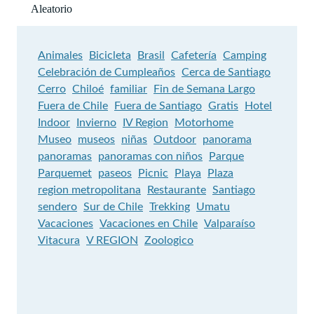
Aleatorio
Animales
Bicicleta
Brasil
Cafetería
Camping
Celebración de Cumpleaños
Cerca de Santiago
Cerro
Chiloé
familiar
Fin de Semana Largo
Fuera de Chile
Fuera de Santiago
Gratis
Hotel
Indoor
Invierno
IV Region
Motorhome
Museo
museos
niñas
Outdoor
panorama
panoramas
panoramas con niños
Parque
Parquemet
paseos
Picnic
Playa
Plaza
region metropolitana
Restaurante
Santiago
sendero
Sur de Chile
Trekking
Umatu
Vacaciones
Vacaciones en Chile
Valparaíso
Vitacura
V REGION
Zoologico