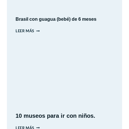
CULTURA
Y
PAISAJES
Brasil con guagua (bebé) de 6 meses
BRASIL
LEER MÁS
CON
GUAGUA
(BEBÉ)
DE
6
MESES
10 museos para ir con niños.
10
LEER MÁS