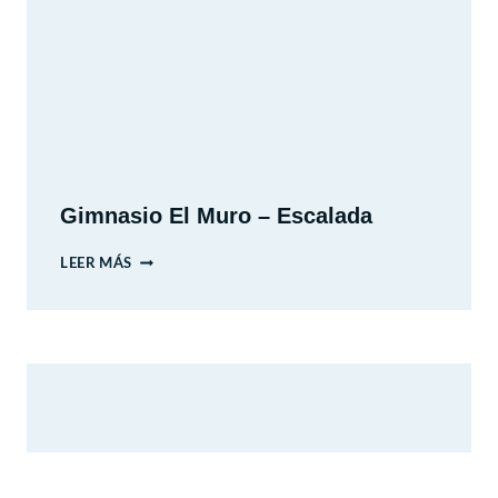
PASEO
LOS
DOMINICOS
–
SANTIAGO.
REGIÓN
METROPOLITANA.
Gimnasio El Muro – Escalada
GIMNASIO
LEER MÁS
EL
MURO
–
ESCALADA