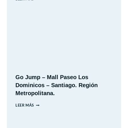
MUSEOS
PARA
IR
CON
NIÑOS.
Go Jump – Mall Paseo Los
Dominicos – Santiago. Región
Metropolitana.
GO
LEER MÁS
JUMP
–
MALL