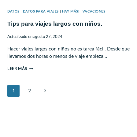
DATOS
|
DATOS PARA VIAJES
|
HAY MÁS!
|
VACACIONES
Tips para viajes largos con niños.
Actualizado en
agosto 27, 2024
Hacer viajes largos con niños no es tarea fácil. Desde que
llevamos dos horas o menos de viaje empieza…
TIPS
LEER MÁS
PARA
VIAJES
Navegación
Siguiente
1
LARGOS
2
de
CON
página
NIÑOS.
página