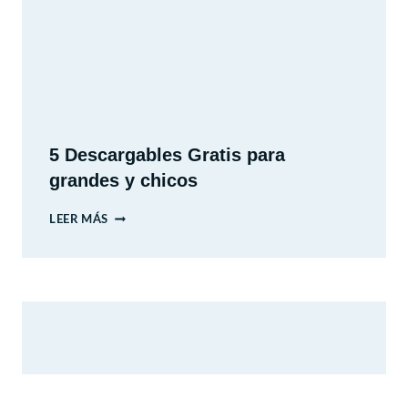
O
´HIGGINS
5 Descargables Gratis para
grandes y chicos
5
LEER MÁS
DESCARGABLES
GRATIS
PARA
GRANDES
Y
CHICOS