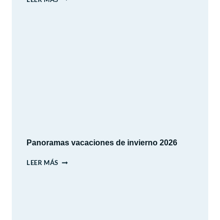
ARAUCANO
–
LAS
CONDES
–
SANTIAGO
Panoramas vacaciones de invierno 2026
PANORAMAS
LEER MÁS
VACACIONES
DE
INVIERNO
2026