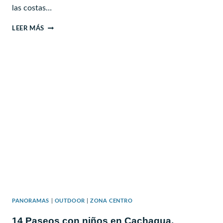
las costas…
PARQUE
LEER MÁS
TRICAO
Y
AVIARIO
–
SANTO
DOMINGO
PANORAMAS
|
OUTDOOR
|
ZONA CENTRO
14 Paseos con niños en Cachagua,