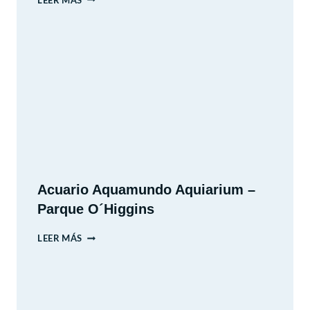
LEER MÁS
–
ESTACIÓN
CENTRAL,
SANTIAGO.
Acuario Aquamundo Aquiarium –
Parque O´Higgins
ACUARIO
LEER MÁS
AQUAMUNDO
AQUIARIUM
–
PARQUE