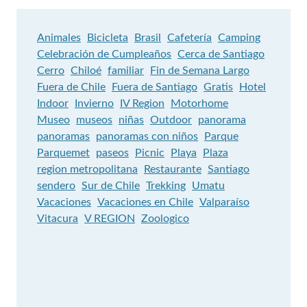
Animales
Bicicleta
Brasil
Cafetería
Camping
Celebración de Cumpleaños
Cerca de Santiago
Cerro
Chiloé
familiar
Fin de Semana Largo
Fuera de Chile
Fuera de Santiago
Gratis
Hotel
Indoor
Invierno
IV Region
Motorhome
Museo
museos
niñas
Outdoor
panorama
panoramas
panoramas con niños
Parque
Parquemet
paseos
Picnic
Playa
Plaza
region metropolitana
Restaurante
Santiago
sendero
Sur de Chile
Trekking
Umatu
Vacaciones
Vacaciones en Chile
Valparaíso
Vitacura
V REGION
Zoologico