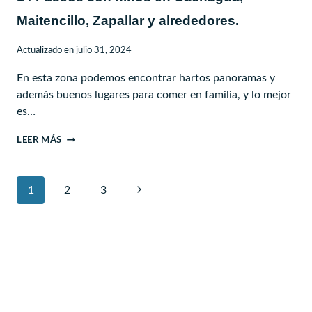
Maitencillo, Zapallar y alrededores.
Actualizado en
julio 31, 2024
En esta zona podemos encontrar hartos panoramas y
además buenos lugares para comer en familia, y lo mejor
es…
14
LEER MÁS
PASEOS
CON
Navegación
Siguiente
1
NIÑOS
2
3
de
EN
página
CACHAGUA,
página
MAITENCILLO,
ZAPALLAR
Y
ALREDEDORES.