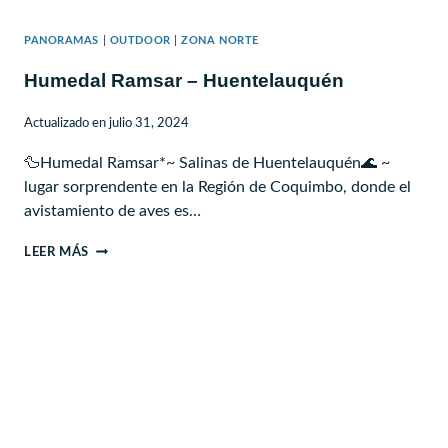
PANORAMAS
|
OUTDOOR
|
ZONA NORTE
Humedal Ramsar – Huentelauquén
Actualizado en
julio 31, 2024
🦆Humedal Ramsar*~ Salinas de Huentelauquén🌊 ~
lugar sorprendente en la Región de Coquimbo, donde el
avistamiento de aves es…
HUMEDAL
LEER MÁS
RAMSAR
–
HUENTELAUQUÉN