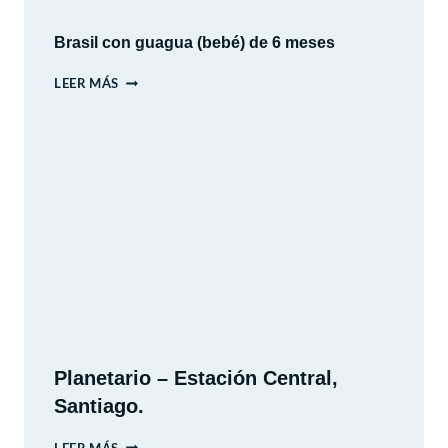
Y
PAISAJES
Brasil con guagua (bebé) de 6 meses
BRASIL
LEER MÁS
CON
GUAGUA
(BEBÉ)
DE
6
MESES
Planetario – Estación Central,
Santiago.
PLANETARIO