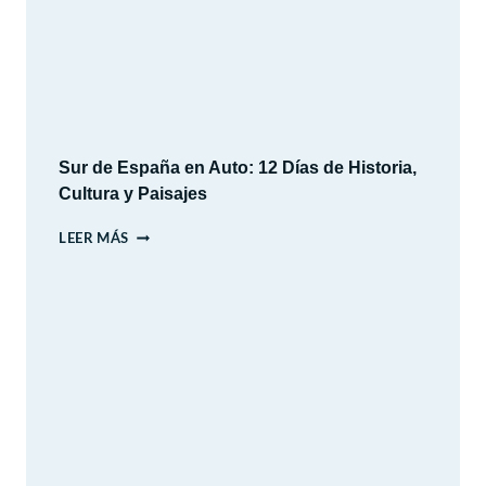
Sur de España en Auto: 12 Días de Historia,
Cultura y Paisajes
SUR
LEER MÁS
DE
ESPAÑA
EN
AUTO:
12
DÍAS
DE
HISTORIA,
CULTURA