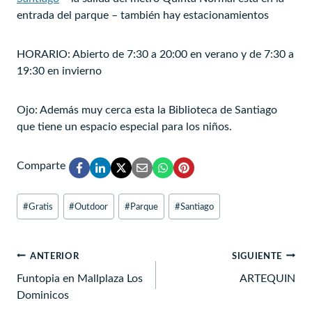
entrada del parque – también hay estacionamientos
HORARIO: Abierto de 7:30 a 20:00 en verano y de 7:30 a
19:30 en invierno
Ojo: Además muy cerca esta la Biblioteca de Santiago
que tiene un espacio especial para los niños.
Comparte
Etiquetas
#
Gratis
#
Outdoor
#
Parque
#
Santiago
de
la
entrada:
Navegación
ANTERIOR
SIGUIENTE
de
Funtopia en Mallplaza Los
ARTEQUIN
Dominicos
entradas