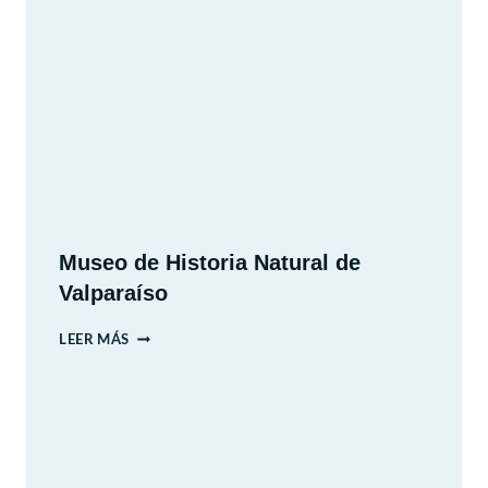
PARA
IR
CON
NIÑOS.
Museo de Historia Natural de
Valparaíso
MUSEO
LEER MÁS
DE
HISTORIA
NATURAL
DE
VALPARAÍSO