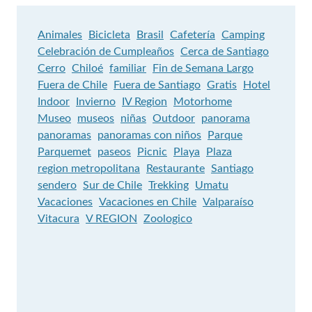
Animales
Bicicleta
Brasil
Cafetería
Camping
Celebración de Cumpleaños
Cerca de Santiago
Cerro
Chiloé
familiar
Fin de Semana Largo
Fuera de Chile
Fuera de Santiago
Gratis
Hotel
Indoor
Invierno
IV Region
Motorhome
Museo
museos
niñas
Outdoor
panorama
panoramas
panoramas con niños
Parque
Parquemet
paseos
Picnic
Playa
Plaza
region metropolitana
Restaurante
Santiago
sendero
Sur de Chile
Trekking
Umatu
Vacaciones
Vacaciones en Chile
Valparaíso
Vitacura
V REGION
Zoologico