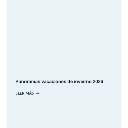
ARAUCANO
–
LAS
CONDES
–
SANTIAGO
Panoramas vacaciones de invierno 2026
PANORAMAS
LEER MÁS
VACACIONES
DE
INVIERNO
2026