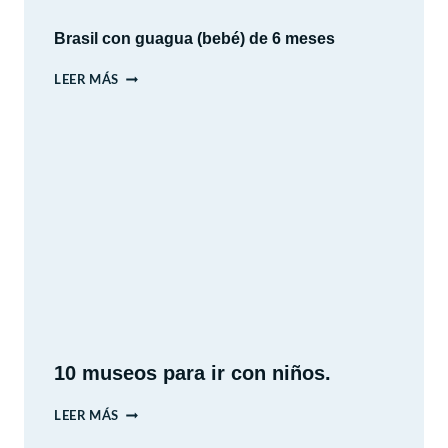
Y
PAISAJES
Brasil con guagua (bebé) de 6 meses
BRASIL
LEER MÁS
CON
GUAGUA
(BEBÉ)
DE
6
MESES
10 museos para ir con niños.
10
LEER MÁS
MUSEOS