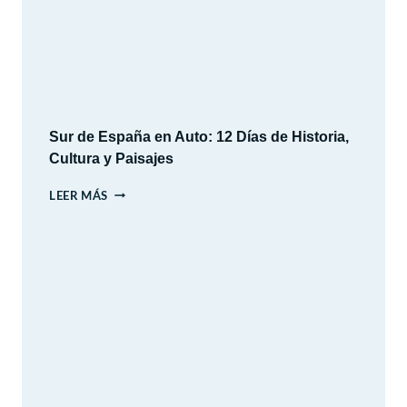
Sur de España en Auto: 12 Días de Historia,
Cultura y Paisajes
SUR
LEER MÁS
DE
ESPAÑA
EN
AUTO:
12
DÍAS
DE
HISTORIA,
CULTURA