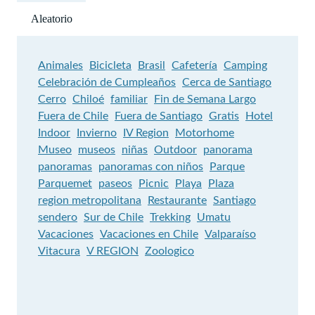
Aleatorio
Animales
Bicicleta
Brasil
Cafetería
Camping
Celebración de Cumpleaños
Cerca de Santiago
Cerro
Chiloé
familiar
Fin de Semana Largo
Fuera de Chile
Fuera de Santiago
Gratis
Hotel
Indoor
Invierno
IV Region
Motorhome
Museo
museos
niñas
Outdoor
panorama
panoramas
panoramas con niños
Parque
Parquemet
paseos
Picnic
Playa
Plaza
region metropolitana
Restaurante
Santiago
sendero
Sur de Chile
Trekking
Umatu
Vacaciones
Vacaciones en Chile
Valparaíso
Vitacura
V REGION
Zoologico