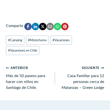
Comparte
Etiquetas
#
Camping
#
Motorhome
#
Vacaciones
de
la
#
Vacaciones en Chile
entrada:
Navegación
ANTERIOR
SIGUIENTE
de
Más de 50 paseos para
Casa Familiar para 12
hacer con niños en
personas cerca de
entradas
Santiago de Chile.
Matanzas – Green Lodge