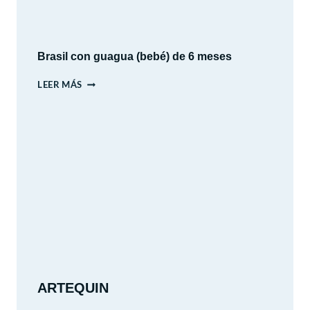
HISTORIA,
CULTURA
Y
PAISAJES
Brasil con guagua (bebé) de 6 meses
BRASIL
LEER MÁS
CON
GUAGUA
(BEBÉ)
DE
6
MESES
ARTEQUIN