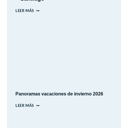
PARQUE
LEER MÁS
ARAUCANO
–
LAS
CONDES
–
SANTIAGO
Panoramas vacaciones de invierno 2026
PANORAMAS
LEER MÁS
VACACIONES
DE
INVIERNO