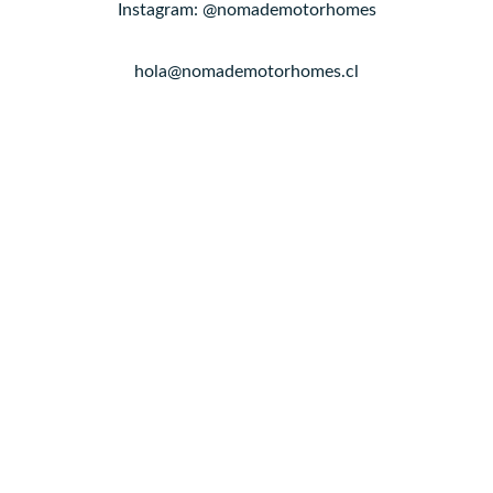
Instagram: @nomademotorhomes
hola@nomademotorhomes.cl