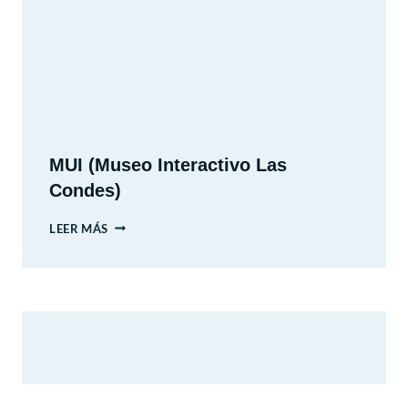
CONDES,
SANTIAGO.
REGIÓN
METROPOLITANA.
MUI (Museo Interactivo Las
Condes)
MUI
LEER MÁS
(MUSEO
INTERACTIVO
LAS
CONDES)