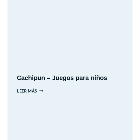
GUAGUA
(BEBÉ)
DE
6
MESES
Cachipun – Juegos para niños
CACHIPUN
LEER MÁS
–
JUEGOS
PARA
NIÑOS