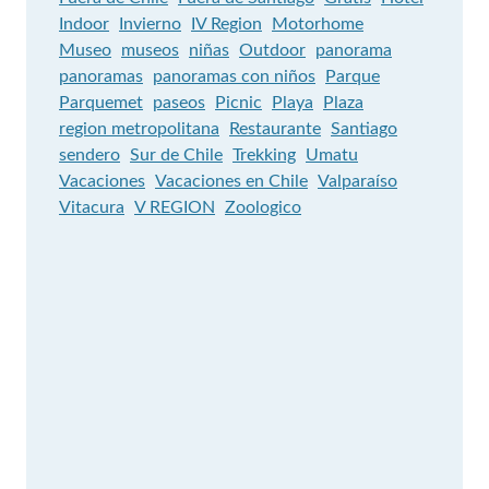
Indoor
Invierno
IV Region
Motorhome
Museo
museos
niñas
Outdoor
panorama
panoramas
panoramas con niños
Parque
Parquemet
paseos
Picnic
Playa
Plaza
region metropolitana
Restaurante
Santiago
sendero
Sur de Chile
Trekking
Umatu
Vacaciones
Vacaciones en Chile
Valparaíso
Vitacura
V REGION
Zoologico