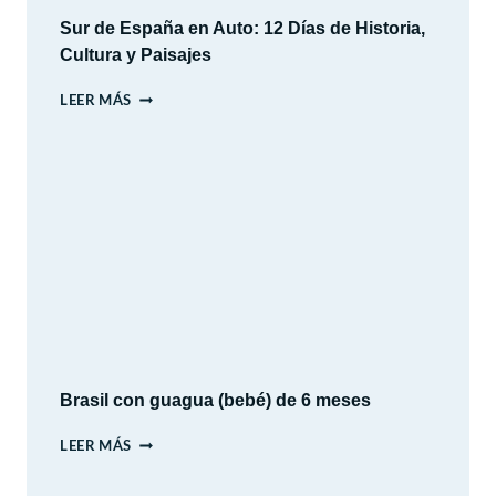
Sur de España en Auto: 12 Días de Historia,
Cultura y Paisajes
SUR
LEER MÁS
DE
ESPAÑA
EN
AUTO:
12
DÍAS
DE
HISTORIA,
CULTURA
Y
PAISAJES
Brasil con guagua (bebé) de 6 meses
BRASIL
LEER MÁS
CON