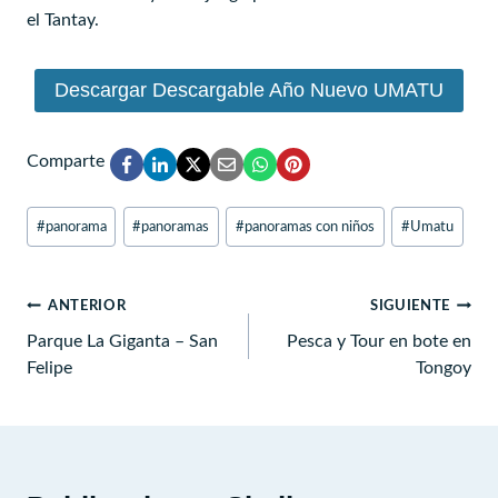
el Tantay.
Descargar Descargable Año Nuevo UMATU
Comparte
Etiquetas
#
panorama
#
panoramas
#
panoramas con niños
#
Umatu
de
la
entrada:
Navegación
ANTERIOR
SIGUIENTE
de
Parque La Giganta – San
Pesca y Tour en bote en
Felipe
Tongoy
entradas