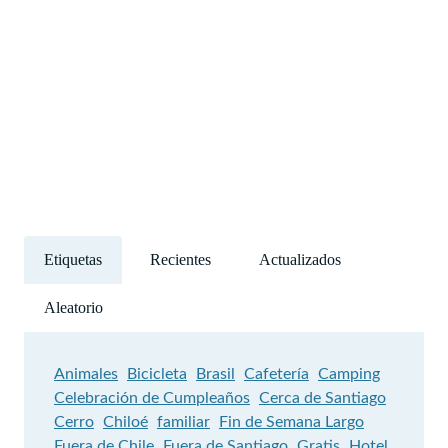
Etiquetas
Recientes
Actualizados
Aleatorio
Animales
Bicicleta
Brasil
Cafetería
Camping
Celebración de Cumpleaños
Cerca de Santiago
Cerro
Chiloé
familiar
Fin de Semana Largo
Fuera de Chile
Fuera de Santiago
Gratis
Hotel