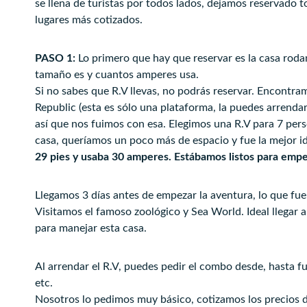
se llena de turistas por todos lados, dejamos reservado 
lugares más cotizados.
PASO 1:
Lo primero que hay que reservar es la casa rod
tamaño es y cuantos amperes usa.
Si no sabes que R.V llevas, no podrás reservar. Encont
Republic (esta es sólo una plataforma, la puedes arrend
así que nos fuimos con esa. Elegimos una R.V para 7 pers
casa, queríamos un poco más de espacio y fue la mejor i
29 pies y usaba 30 amperes. Estábamos listos para emp
Llegamos 3 días antes de empezar la aventura, lo que fue
Visitamos el famoso zoológico y Sea World. Ideal llegar
para manejar esta casa.
Al arrendar el R.V, puedes pedir el combo desde, hasta ful
etc.
Nosotros lo pedimos muy básico, cotizamos los precios 