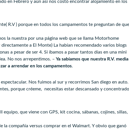
todo en Febrero y aún así nos costó encontrar alojamiento en los
ante( R.V ) porque en todos los campamentos te preguntan de qu
ramos la nuestra por una página web que se llama Motorhome
ar directamente a El Monte) La habían recomendado varios blogs
onas a pesar de ser 4. Si íbamos a pasar tantos días en una mini
dea. No nos arrepentimos. –
Ya sabíamos que nuestra R.V. media
ezar a arrendar en los campamentos
.
 espectacular. Nos fuimos al sur y recorrimos San diego en auto.
 antes, porque créeme, necesitas estar descansado y concentrad
l equipo, que viene con GPS, kit cocina, sábanas, cojines, sillas,
de la compañía versus comprar en el Walmart. Y obvio que ganó