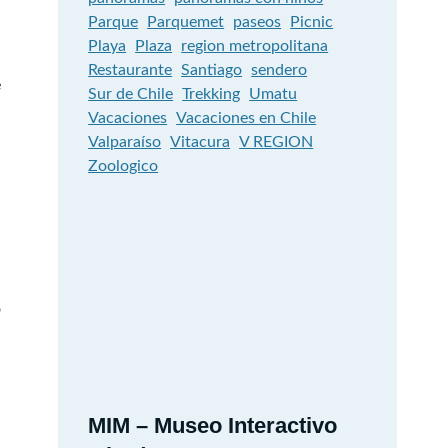
Parque
Parquemet
paseos
Picnic
Playa
Plaza
region metropolitana
Restaurante
Santiago
sendero
e
Sur de Chile
Trekking
Umatu
Vacaciones
Vacaciones en Chile
Valparaíso
Vitacura
V REGION
Zoologico
o
MIM – Museo Interactivo