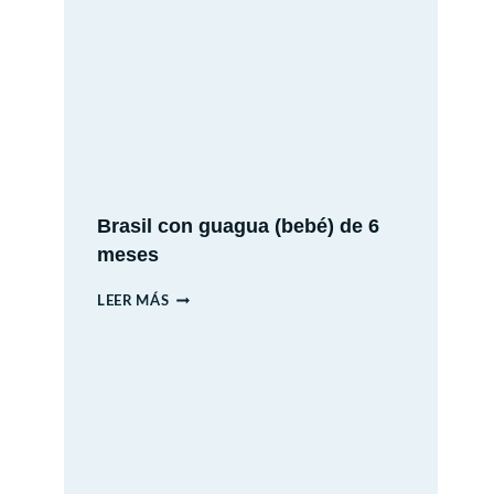
ESPAÑA
EN
AUTO:
12
DÍAS
DE
HISTORIA,
CULTURA
Brasil con guagua (bebé) de 6
Y
meses
PAISAJES
BRASIL
LEER MÁS
CON
GUAGUA
(BEBÉ)
DE
6
MESES