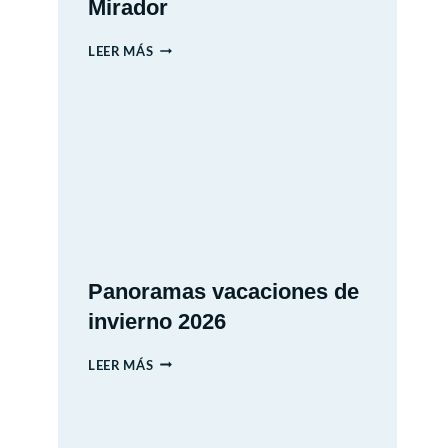
Mirador
MIM
LEER MÁS
–
MUSEO
INTERACTIVO
MIRADOR
Panoramas vacaciones de
invierno 2026
PANORAMAS
LEER MÁS
VACACIONES
DE
INVIERNO