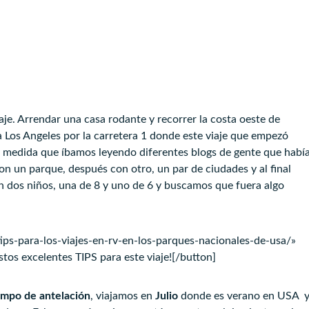
je. Arrendar una casa rodante y recorrer la costa oeste de
ia Los Angeles por la carretera 1 donde este viaje que empezó
a medida que íbamos leyendo diferentes blogs de gente que habí
n un parque, después con otro, un par de ciudades y al final
n dos niños, una de 8 y uno de 6 y buscamos que fuera algo
tips-para-los-viajes-en-rv-en-los-parques-nacionales-de-usa/»
tos excelentes TIPS para este viaje![/button]
empo de antelación
, viajamos en
Julio
donde es verano en USA 