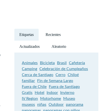
Etiquetas
Recientes
Actualizados
Aleatorio
a
Animales
Bicicleta
Brasil
Cafetería
Camping
Celebración de Cumpleaños
Cerca de Santiago
Cerro
Chiloé
familiar
Fin de Semana Largo
Fuera de Chile
Fuera de Santiago
Gratis
Hotel
Indoor
Invierno
IV Region
Motorhome
Museo
museos
niñas
Outdoor
panorama
y
panoramas
panoramas con niños