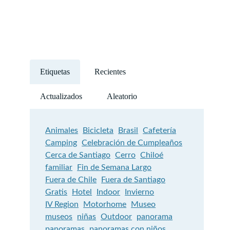
Etiquetas
Recientes
Actualizados
Aleatorio
Animales
Bicicleta
Brasil
Cafetería
Camping
Celebración de Cumpleaños
Cerca de Santiago
Cerro
Chiloé
familiar
Fin de Semana Largo
Fuera de Chile
Fuera de Santiago
Gratis
Hotel
Indoor
Invierno
IV Region
Motorhome
Museo
museos
niñas
Outdoor
panorama
panoramas
panoramas con niños