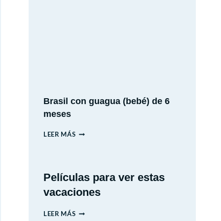
ESPAÑA
EN
AUTO:
12
DÍAS
DE
HISTORIA,
CULTURA
Brasil con guagua (bebé) de 6
Y
meses
PAISAJES
BRASIL
LEER MÁS
CON
GUAGUA
(BEBÉ)
Películas para ver estas
DE
vacaciones
6
MESES
PELÍCULAS
LEER MÁS