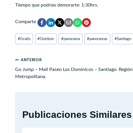
Tiempo que podrías demorarte: 1:30hrs.
Comparte
Etiquetas
#
Gratis
#
Outdoor
#
panorama
#
panoramas
#
Santiago
de
la
entrada:
Navegación
ANTERIOR
Go Jump – Mall Paseo Los Dominicos – Santiago. Región
de
Metropolitana.
entradas
Publicaciones Similares