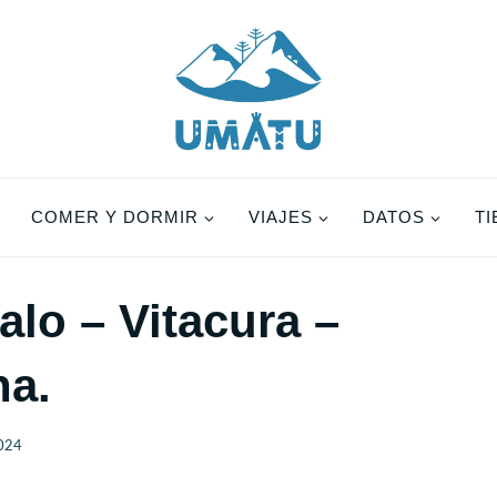
COMER Y DORMIR
VIAJES
DATOS
T
lo – Vitacura –
na.
2024