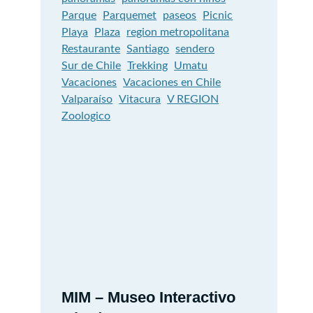
Parque
Parquemet
paseos
Picnic
Playa
Plaza
region metropolitana
Restaurante
Santiago
sendero
Sur de Chile
Trekking
Umatu
Vacaciones
Vacaciones en Chile
Valparaíso
Vitacura
V REGION
Zoologico
MIM – Museo Interactivo