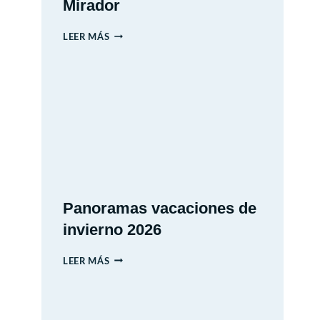
Mirador
MIM
LEER MÁS
–
MUSEO
INTERACTIVO
MIRADOR
Panoramas vacaciones de
invierno 2026
PANORAMAS
LEER MÁS
VACACIONES
DE
INVIERNO