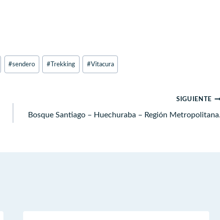
#
sendero
#
Trekking
#
Vitacura
SIGUIENTE
Bosque Santiago – Huechuraba – Región Metropolitana