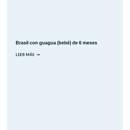
DÍAS
DE
HISTORIA,
CULTURA
Y
PAISAJES
Brasil con guagua (bebé) de 6 meses
BRASIL
LEER MÁS
CON
GUAGUA
(BEBÉ)
DE
6
MESES