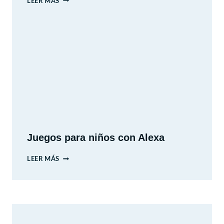
LEER MÁS
DE
CIENCIA
Y
TECNOLOGÍA
–
PARQUE
QUINTA
NORMAL.
Juegos para niños con Alexa
JUEGOS
LEER MÁS
PARA
NIÑOS
CON
ALEXA