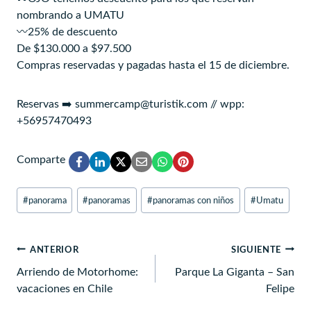
nombrando a UMATU
〰️25% de descuento
De $130.000 a $97.500
Compras reservadas y pagadas hasta el 15 de diciembre.
Reservas ➡️ summercamp@turistik.com // wpp:
+56957470493
Comparte
Etiquetas
#
panorama
#
panoramas
#
panoramas con niños
#
Umatu
de
la
entrada:
Navegación
ANTERIOR
SIGUIENTE
de
Arriendo de Motorhome:
Parque La Giganta – San
vacaciones en Chile
Felipe
entradas