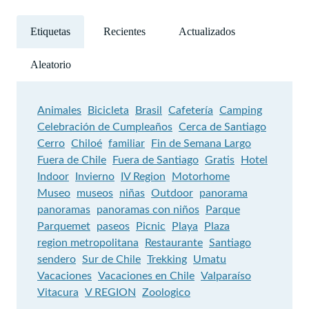
Etiquetas
Recientes
Actualizados
Aleatorio
Animales
Bicicleta
Brasil
Cafetería
Camping
Celebración de Cumpleaños
Cerca de Santiago
Cerro
Chiloé
familiar
Fin de Semana Largo
Fuera de Chile
Fuera de Santiago
Gratis
Hotel
Indoor
Invierno
IV Region
Motorhome
Museo
museos
niñas
Outdoor
panorama
panoramas
panoramas con niños
Parque
Parquemet
paseos
Picnic
Playa
Plaza
region metropolitana
Restaurante
Santiago
sendero
Sur de Chile
Trekking
Umatu
Vacaciones
Vacaciones en Chile
Valparaíso
Vitacura
V REGION
Zoologico