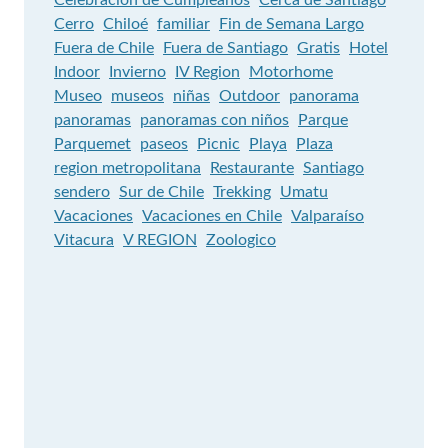
Celebración de Cumpleaños
Cerca de Santiago
Cerro
Chiloé
familiar
Fin de Semana Largo
Fuera de Chile
Fuera de Santiago
Gratis
Hotel
Indoor
Invierno
IV Region
Motorhome
Museo
museos
niñas
Outdoor
panorama
panoramas
panoramas con niños
Parque
Parquemet
paseos
Picnic
Playa
Plaza
region metropolitana
Restaurante
Santiago
sendero
Sur de Chile
Trekking
Umatu
Vacaciones
Vacaciones en Chile
Valparaíso
Vitacura
V REGION
Zoologico