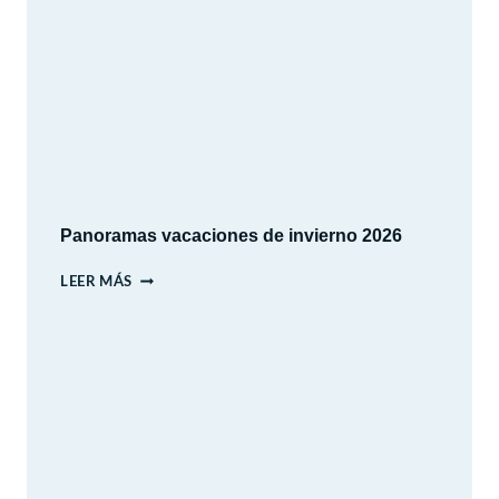
CONDES
–
SANTIAGO
Panoramas vacaciones de invierno 2026
PANORAMAS
LEER MÁS
VACACIONES
DE
INVIERNO
2026