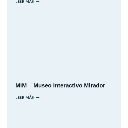
BRASIL
LEER MÁS
CON
GUAGUA
(BEBÉ)
DE
6
MESES
MIM – Museo Interactivo Mirador
MIM
LEER MÁS
–
MUSEO
INTERACTIVO
MIRADOR