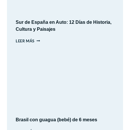
Sur de España en Auto: 12 Días de Historia,
Cultura y Paisajes
SUR
LEER MÁS
DE
ESPAÑA
EN
AUTO:
12
DÍAS
DE
HISTORIA,
CULTURA
Y
PAISAJES
Brasil con guagua (bebé) de 6 meses