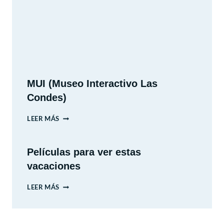
MUI (Museo Interactivo Las
Condes)
MUI
LEER MÁS
(MUSEO
INTERACTIVO
Películas para ver estas
LAS
vacaciones
CONDES)
PELÍCULAS
LEER MÁS
PARA
VER
ESTAS