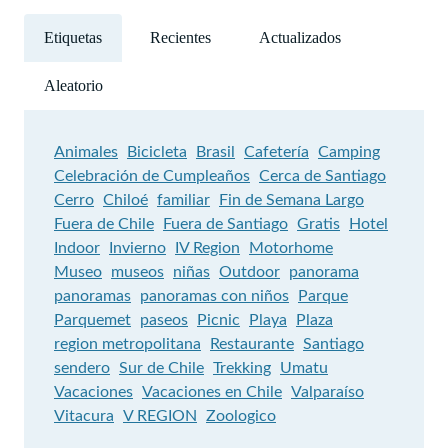
Etiquetas
Recientes
Actualizados
Aleatorio
Animales
Bicicleta
Brasil
Cafetería
Camping
Celebración de Cumpleaños
Cerca de Santiago
Cerro
Chiloé
familiar
Fin de Semana Largo
Fuera de Chile
Fuera de Santiago
Gratis
Hotel
Indoor
Invierno
IV Region
Motorhome
Museo
museos
niñas
Outdoor
panorama
panoramas
panoramas con niños
Parque
Parquemet
paseos
Picnic
Playa
Plaza
region metropolitana
Restaurante
Santiago
sendero
Sur de Chile
Trekking
Umatu
Vacaciones
Vacaciones en Chile
Valparaíso
Vitacura
V REGION
Zoologico