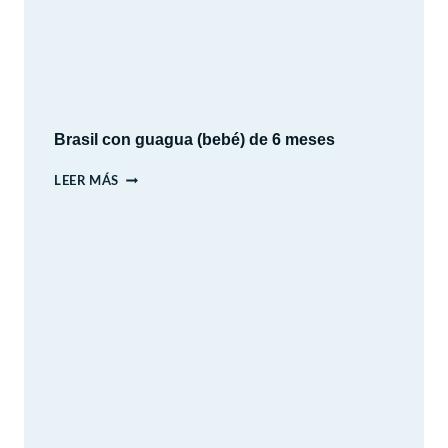
DÍAS
DE
HISTORIA,
CULTURA
Y
PAISAJES
Brasil con guagua (bebé) de 6 meses
BRASIL
LEER MÁS
CON
GUAGUA
(BEBÉ)
DE
6
MESES