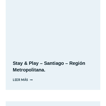
DE
HISTORIA
NATURAL
DE
VALPARAÍSO
Stay & Play – Santiago – Región
Metropolitana.
STAY
LEER MÁS
&
PLAY
–
SANTIAGO