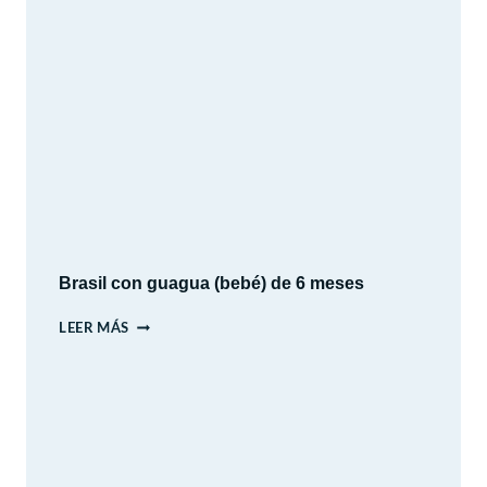
DE
ESPAÑA
EN
AUTO:
12
DÍAS
DE
HISTORIA,
CULTURA
Y
PAISAJES
Brasil con guagua (bebé) de 6 meses
BRASIL
LEER MÁS
CON
GUAGUA
(BEBÉ)
DE
6
MESES