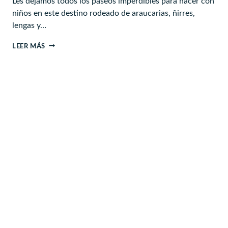
Les dejamos todos los paseos imperdibles para hacer con
niños en este destino rodeado de araucarias, ñirres,
lengas y…
PASEOS
LEER MÁS
EN
MALALCAHUELLO
PARA
HACER
CON
NIÑOS