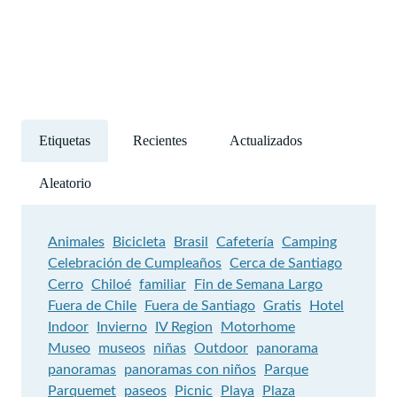
Etiquetas
Recientes
Actualizados
Aleatorio
Animales
Bicicleta
Brasil
Cafetería
Camping
Celebración de Cumpleaños
Cerca de Santiago
Cerro
Chiloé
familiar
Fin de Semana Largo
Fuera de Chile
Fuera de Santiago
Gratis
Hotel
Indoor
Invierno
IV Region
Motorhome
Museo
museos
niñas
Outdoor
panorama
panoramas
panoramas con niños
Parque
Parquemet
paseos
Picnic
Playa
Plaza